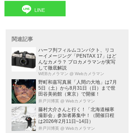
LINE
関連記事
ハーフ判フィルムコンパクト、リコ
ーイメージング「PENTAX 17」はど
んなカメラ？ プロカメラマンが実写
して徹底解説
WEBカメラマン
@ Webカメラマン
野町和嘉写真展「人間の大地」は7月
5日（土）から8月31日（日）まで世
田谷美術館（東京）で開催！
井戸川博英
@ Webカメラマン
藤村大介さんと行く！「北海道極寒
撮影会」参加者募集中！（開催日程
は2026年2月11日~14日）
井戸川博英
@ Webカメラマン