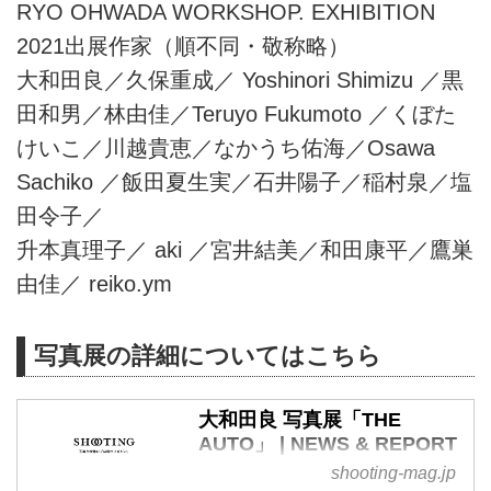
RYO OHWADA WORKSHOP. EXHIBITION
2021出展作家（順不同・敬称略）
大和田良／久保重成／ Yoshinori Shimizu ／黒
田和男／林由佳／Teruyo Fukumoto ／くぼた
けいこ／川越貴恵／なかうち佑海／Osawa
Sachiko ／飯田夏生実／石井陽子／稲村泉／塩
田令子／
升本真理子／ aki ／宮井結美／和田康平／鷹巣
由佳／ reiko.ym
写真展の詳細についてはこちら
大和田良 写真展「THE
AUTO」 | NEWS & REPORT
| SHOOTING（シューティン
shooting-mag.jp