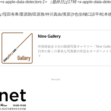
pple-data-detectors:
1> （最終日は17時 <x-apple-data-detec
/窪田有希/栗原朗/田原敦/仲川真由/濱原沙也佳/樋口諒平/松本徳
Nine Gallery
外苑前徒歩３分の路面写真ギャラリー「Nine Gall
日本の多くの著名な写真家の作品をオーダーメイ
す。