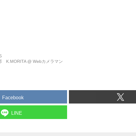
5
 K.MORITA
@
Webカメラマン
Facebook
LINE