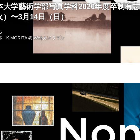
〜日本大学藝術学部写真学科2020年度卒制有
火）〜3月14日（日）
5
 K.MORITA
@
Webカメラマン