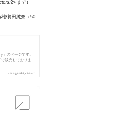
tors:
2> まで）
雄/養田純奈（50
ery」のページです。
ドで販売しておりま
ninegallery.com