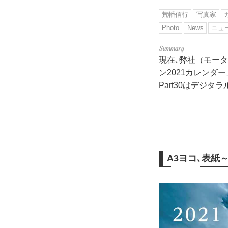
荒幡信行
写真家
Photo
News
ニュ
現在､弊社（モータ
ン2021カレン
Part30はデジ
A3ヨコ､表紙～