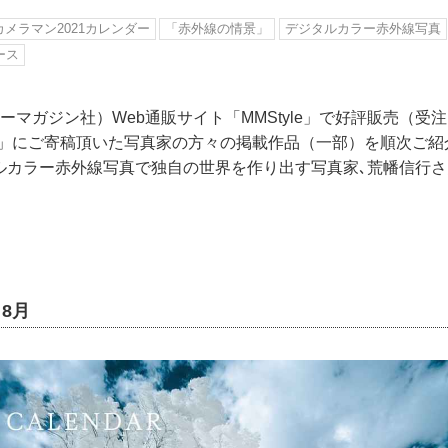
カメラマン2021カレンダー
「赤外線の情景」
デジタルカラー赤外線写真
ース
ーマガジン社）Web通販サイト「MMStyle」で好評販売（受
ダー」にご寄稿頂いた写真家の方々の掲載作品（一部）を順次ご
タラルカラー赤外線写真で独自の世界を作り出す写真家､荒幡信行さ
8月