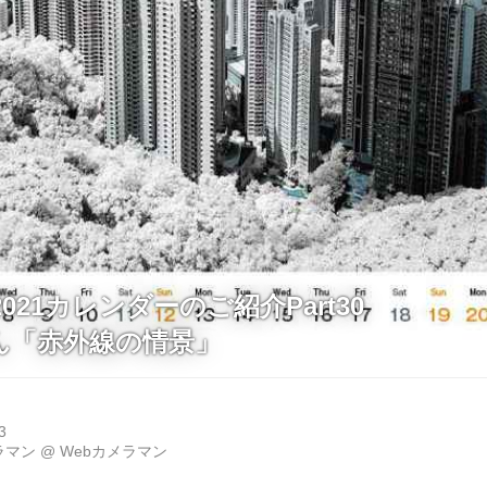
021カレンダーのご紹介Part30
ん「赤外線の情景」
3
ラマン
@
Webカメラマン