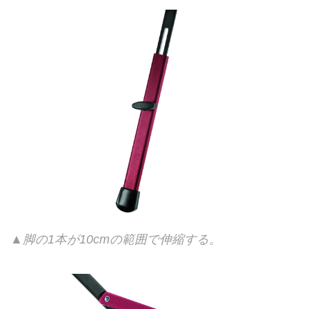
▲脚の1本が10cmの範囲で伸縮する。