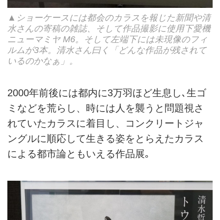
▲ショーケースには都会のカラスを報じた新聞や清
水さんの寄稿の雑誌、そして作品撮影に使用下愛機
ニューマミヤ M6。そして左端下には未現像のフィ
ルムが3本。清水さん曰く「どんな作品が残されて
いるのかなぁ」。
2000年前後には都内に3万羽ほど生息し､生ゴ
ミなどを荒らし、時には人を襲うと問題視さ
れていたカラスに着目し、コンクリートジャ
ングルに順応して生きる姿をとらえたカラス
による都市論ともいえる作品展｡