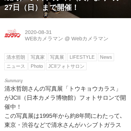
27日（日）まで開催！
2020-08-31
WEBカメラマン
@
Webカメラマン
清水哲朗
写真家
写真展
LIFESTYLE
News
ニュース
Photo
JCIIフォトサロン
清水哲朗さんの写真展「トウキョウカラス」
がJCII（日本カメラ博物館）フォトサロンで開
催中！
この写真展は1995年から約8年間にわたって､
東京・渋谷などで清水さんがハシブトガラス