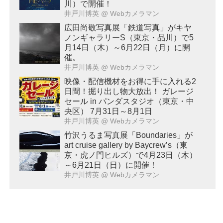
川）で開催！
井戸川博英
@ Webカメラマン
広田尚敬写真展「鉄道写真」がキヤ
ノンギャラリーS（東京・品川）で5
月14日（木）～6月22日（月）に開
催。
井戸川博英
@ Webカメラマン
映像・配信機材をお得に手に入れる2
日間！掘り出し物大放出！ ガレージ
セール in パンダスタジオ（東京・中
央区） 7月31日～8月1日
井戸川博英
@ Webカメラマン
竹沢うるま写真展「Boundaries」が
art cruise gallery by Baycrew’s（東
京・虎ノ門ヒルズ）で4月23日（木）
～6月21日（日）に開催！
井戸川博英
@ Webカメラマン