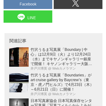
Facebook
LINE
関連記事
竹沢うるま写真展「Boundary | 中
心」は12月9日（火）より12月24日
（水）までキヤノンギャラリー銀座
で開催！ キヤノンギャラリー大阪で
は2026年2月17日（火）～2月28日
井戸川博英
@ Webカメラマン
（土）に開催予定！
竹沢うるま写真展「Boundaries」が
art cruise gallery by Baycrew’s（東
京・虎ノ門ヒルズ）で4月23日（木）
～6月21日（日）に開催！
井戸川博英
@ Webカメラマン
日本写真家協会 日本写真保存センタ
ー写真展「写真フィルムからよみが