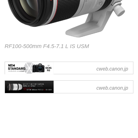
RF100-500mm F4.5-7.1 L IS USM
キヤノン：EOS R6 ｜ 概要
cweb.canon.jp
ミラーレスカメラEOS R6の概要
をご紹介しているページです。
キヤノン：RF100-500mm
cweb.canon.jp
F4.5-7.1 L IS USM｜概要
交換レンズ RF100-500mm F4.5-
7.1 L IS USM の概要をご紹介して
いるページです。