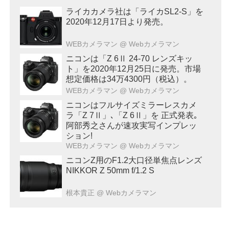
ライカカメラ社は「ライカSL2-S」を
2020年12月17日より発売。
WEBカメラマン
@ Webカメラマン
ニコンは「Z 6Ⅱ 24-70 レンズキッ
ト」を2020年12月25日に発売。市場
想定価格は34万4300円（税込）。
WEBカメラマン
@ Webカメラマン
ニコンはフルサイズミラーレスカメ
ラ「Z 7Ⅱ」､「Z 6Ⅱ」を 正式発表｡
阿部秀之さんが速攻実写インプレッ
ション!
WEBカメラマン
@ Webカメラマン
ニコンZ用のF1.2大口径単焦点レンズ
NIKKOR Z 50mm f/1.2 S
根本貴正
@ Webカメラマン