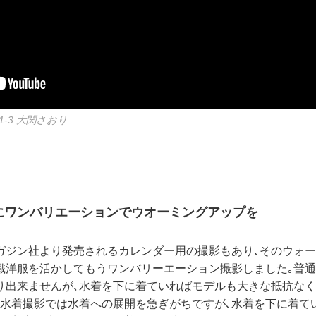
1-3 大関さおり
にワンバリエーションでウオーミングアップを
ガジン社より発売されるカレンダー用の撮影もあり､そのウォ
織洋服を活かしてもうワンバリーエーション撮影しました｡普
り出来ませんが､水着を下に着ていればモデルも大きな抵抗な
ん水着撮影では水着への展開を急ぎがちですが､水着を下に着て