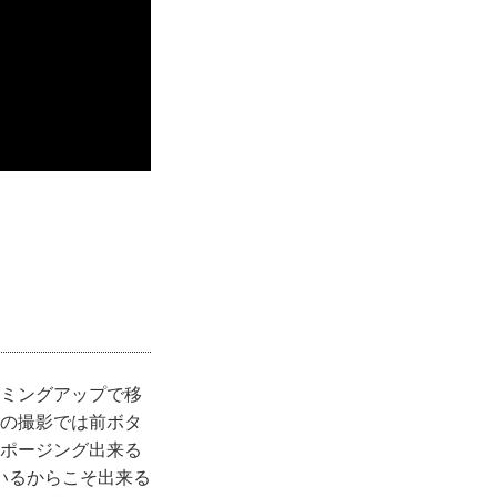
ーミングアップで移
通の撮影では前ボタ
くポージング出来る
いるからこそ出来る