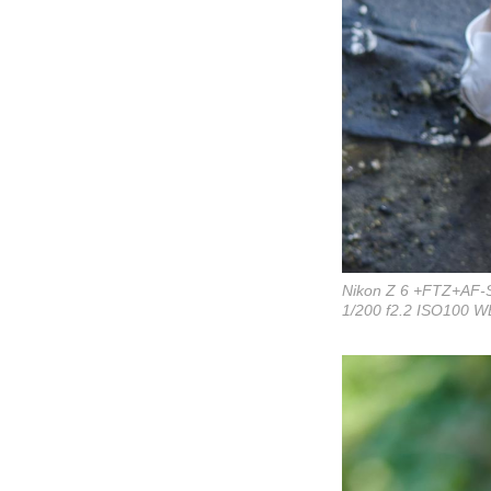
Nikon Z 6 +FTZ+AF-
1/200 f2.2 ISO100 W