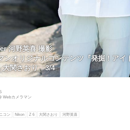
pher 河野英喜 撮影
ラマンオリジナルコンテンツ『発掘！アイ
031 大関さおり 3/4
5
@
Webカメラマン
ニコン
Nikon
Z 6
大関さおり
河野英喜