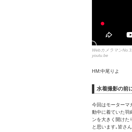
WebカメラマンNo.3
youtu.be
HM:中尾りよ
水着撮影の前
今回はモーターマ
動中に着ていた羽
ンを大きく開けた
と思います｡皆さ