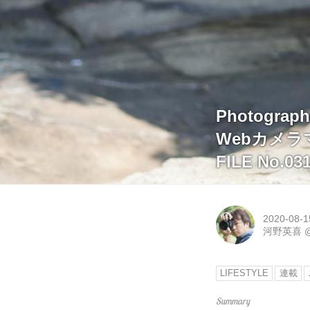
Photogra
Webカメ
FILE No.
2020-08-1
河野英喜
LIFESTYLE
連載