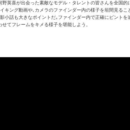
河野英喜が出会った素敵なモデル・タレントの皆さんを全国的
メイキング動画や､カメラのファインダー内の様子を垣間見るこ
撮影小話も大きなポイントだ｡ファインダー内で正確にピントを
わせてフレームをキメる様子を堪能しよう。