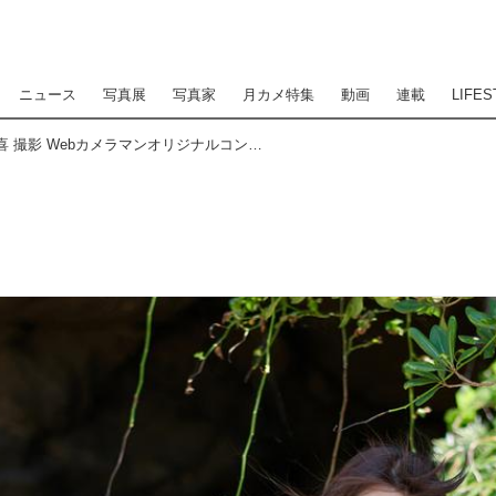
ニュース
写真展
写真家
月カメ特集
動画
連載
LIFES
Photographer 河野英喜 撮影 Webカメラマンオリジナルコンテンツ『発掘！アイドル図鑑』 FILE No.031 大関さおり 3/4