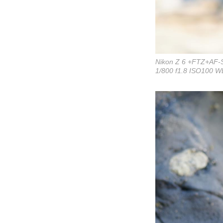
Nikon Z 6 +FTZ+AF-
1/800 f1.8 ISO100 W