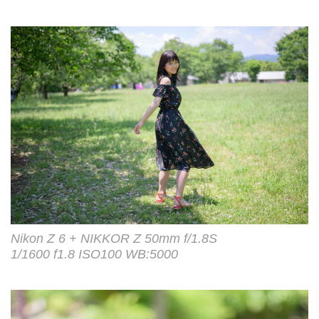
Nikon Z 6 + NIKKOR Z 50mm f/1.8S
1/1600 f1.8 ISO100 WB:5000