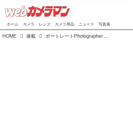
ホーム
カメラ
レンズ
カメラ用品
ニュース
写真展
HOME
連載
ポートレートPhotographer 河野英喜が撮影 Webカメラマンオリジナルコンテンツ『発掘！アイドル図鑑』 FILE No.030 斎藤さらら 1/4