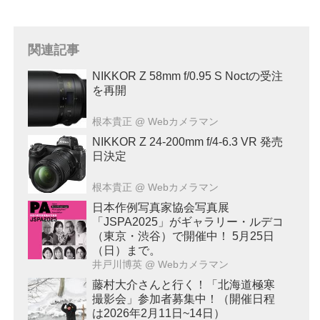
関連記事
NIKKOR Z 58mm f/0.95 S Noctの受注
を再開
根本貴正
@ Webカメラマン
NIKKOR Z 24-200mm f/4-6.3 VR 発売
日決定
根本貴正
@ Webカメラマン
日本作例写真家協会写真展
「JSPA2025」がギャラリー・ルデコ
（東京・渋谷）で開催中！ 5月25日
（日）まで。
井戸川博英
@ Webカメラマン
藤村大介さんと行く！「北海道極寒
撮影会」参加者募集中！（開催日程
は2026年2月11日~14日）