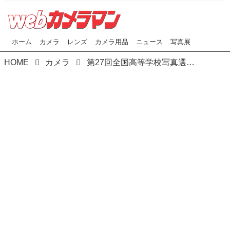
ホーム
カメラ
レンズ
カメラ用品
ニュース
写真展
HOME
カメラ
第27回全国高等学校写真選手権大会「写真甲子園2020」大会概要の変更について以下のお知らせが届きました。今年に限って初戦審査会・ブロック審査会・本戦…はすべてWeb上で行われるそうです。