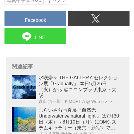
写真甲子園2020
キヤノン
Facebook
LINE
関連記事
水咲奈々 THE GALLERY セレクショ
ン展「Gradually」 本日5月26日
（火）から @ニコンプラザ東京・大
阪
森田 浩一郎 K.MORITA
@ Webカメラマン
むらいさち写真展『自然光
Underwater w/ natural light.』は7月30
日（木）～8月10日（月）にOMシス
テムギャラリー（東京・新宿）で開
催！
井戸川博英
@ Webカメラマン