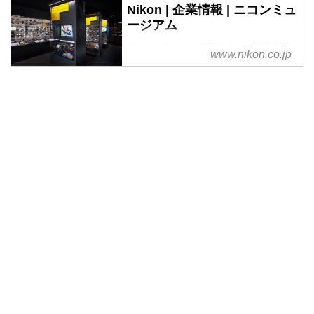
Nikon | 企業情報 | ニコンミュ
ージアム
ニコンミュージアムは、創立100
www.nikon.co.jp
周年を記念し、2015年10月17日
に開設しました。ニコンの歴史、
製品、技術などを一堂に展示して
います。