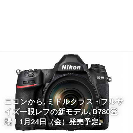
ニコンから､ミドルクラス・フルサ
イズ一眼レフの新モデル､D780登
場！1月24日（金）発売予定｡