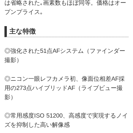
は省略された｡画素数もほぼ同等。価格はオー
プンプライス｡
主な特徴
◎強化された51点AFシステム（ファインダー
撮影）
◎ニコン一眼レフカメラ初、像面位相差AF採
用の273点ハイブリッドAF（ライブビュー撮
影）
◎常用感度ISO 51200、高感度で実現するノイ
ズを抑制した高い解像感