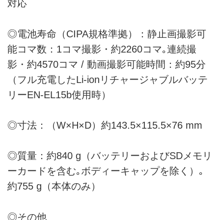
対応
◎電池寿命（CIPA規格準拠）：静止画撮影可
能コマ数：1コマ撮影・約2260コマ｡連続撮
影・約4570コマ / 動画撮影可能時間：約95分
（フル充電したLi-ionリチャージャブルバッテ
リーEN-EL15b使用時）
◎寸法：（W×H×D）約143.5×115.5×76 mm
◎質量：約840 g（バッテリーおよびSDメモリ
ーカードを含む｡ボディーキャップを除く）｡
約755 g（本体のみ）
◎その他