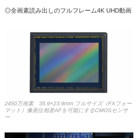
◎全画素読み出しのフルフレーム4K UHD動画
2450万画素 35.9×23.9mm フルサイズ（FXフォー
マット）像面位相差AFを可能にするCMOSセンサ
ー