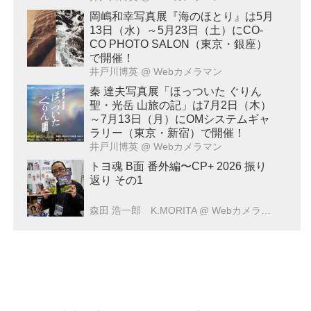
岡嶋和幸写真展『海のほとり』は5月
13日（水）～5月23日（土）にCO-
CO PHOTO SALON（東京・銀座）
で開催！
井戸川博英
@ Webカメラマン
秦 達夫写真展「ほっついた ぐりん
聖・光岳 山旅の記」は7月2日（木）
～7月13日（月）にOMシステムギャ
ラリー（東京・新宿）で開催！
井戸川博英
@ Webカメラマン
トヨ魂 B面 番外編〜CP+ 2026 振り
返り その1
森田 浩一郎 K.MORITA
@ Webカメラマン