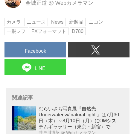
金城正道
@
Webカメラマン
カメラ
ニュース
News
新製品
ニコン
一眼レフ
FXフォーマット
D780
Facebook
LINE
関連記事
むらいさち写真展『自然光
Underwater w/ natural light.』は7月30
日（木）～8月10日（月）にOMシス
テムギャラリー（東京・新宿）で開
催！
井戸川博英
@ Webカメラマン