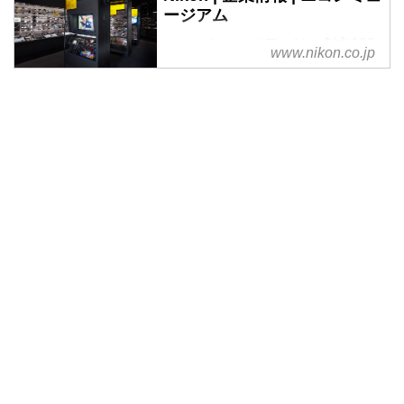
ージアム
ニコンミュージアムは、創立100
www.nikon.co.jp
周年を記念し、2015年10月17日
に開設しました。ニコンの歴史、
製品、技術などを一堂に展示して
います。