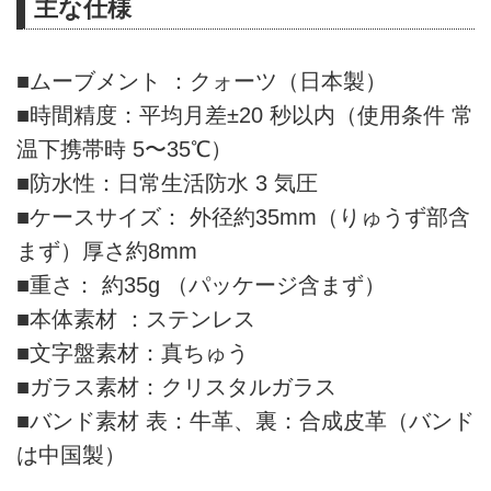
主な仕様
■ムーブメント ：クォーツ（日本製）
■時間精度：平均月差±20 秒以内（使用条件 常
温下携帯時 5〜35℃）
■防水性：日常生活防水 3 気圧
■ケースサイズ： 外径約35mm（りゅうず部含
まず）厚さ約8mm
■重さ： 約35g （パッケージ含まず）
■本体素材 ：ステンレス
■文字盤素材：真ちゅう
■ガラス素材：クリスタルガラス
■バンド素材 表：牛革、裏：合成皮革（バンド
は中国製）