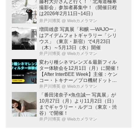
藤村大介さんと行く！「北海道極寒
撮影会」参加者募集中！（開催日程
は2026年2月11日~14日）
井戸川博英
@ Webカメラマン
増田雄彦 写真展「和醸 ―WAJOー」
はアイデムフォトギャラリー「シリ
ウス」（東京・新宿）で4月23日
（木）～5月13日（水）開催
井戸川博英
@ Webカメラマン
変わり種シネマレンズ＆最新フィル
ター体験会を12月1日（月）に開催！
【After InterBEE Week】主催：ケン
コー・トキナー／プロ機材ドットコ
ム
井戸川博英
@ Webカメラマン
「番田渚奈子×魚住誠一 写真展」が
10月27日（月）より11月2日（日）
までギャラリー・ルデコ（東京・渋
谷）で開催！
井戸川博英
@ Webカメラマン