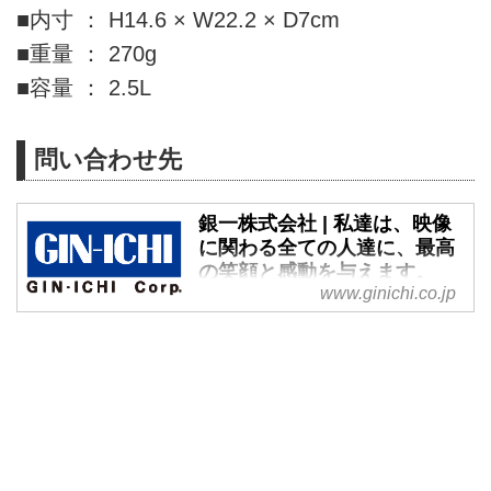
■内寸 ： H14.6 × W22.2 × D7cm
■重量 ： 270g
■容量 ： 2.5L
問い合わせ先
銀一株式会社 | 私達は、映像
に関わる全ての人達に、最高
の笑顔と感動を与えます。
www.ginichi.co.jp
映像機材（写真、動画、ビデオ、
映画）の輸入及び販売、映像機材
のレンタル、撮影スタジオ及び暗
室の設計・施工、デジタル撮影及
びDTPシステムの販売。