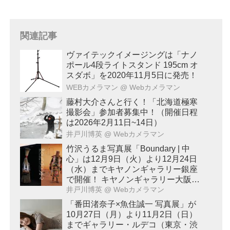
関連記事
ヴァイテックイメージングは「ナノ
ポール4段ライトスタンド 195cm オ
スダボ」を2020年11月5日に発売！
WEBカメラマン
@ Webカメラマン
藤村大介さんと行く！「北海道極寒
撮影会」参加者募集中！（開催日程
は2026年2月11日~14日）
井戸川博英
@ Webカメラマン
竹沢うるま写真展「Boundary | 中
心」は12月9日（火）より12月24日
（水）までキヤノンギャラリー銀座
で開催！ キヤノンギャラリー大阪で
は2026年2月17日（火）～2月28日
井戸川博英
@ Webカメラマン
（土）に開催予定！
「番田渚奈子×魚住誠一 写真展」が
10月27日（月）より11月2日（日）
までギャラリー・ルデコ（東京・渋