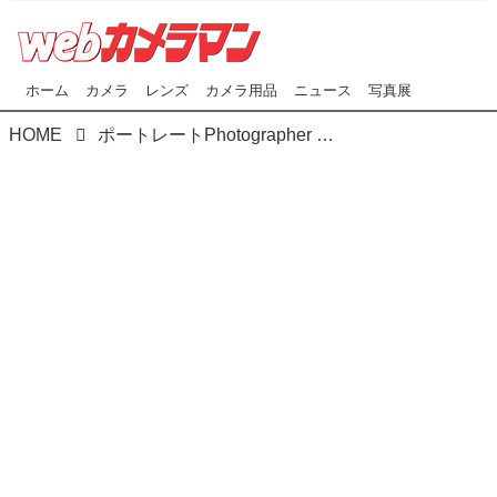
ホーム
カメラ
レンズ
カメラ用品
ニュース
写真展
HOME
ポートレートPhotographer 河野英喜が撮影 Webカメラマンオリジナルコンテンツ『発掘！アイドル図鑑』 FILE No.023 斉藤明日美 4/4