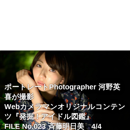
ポートレートPhotographer 河野英
喜が撮影
Webカメラマンオリジナルコンテン
ツ『発掘！アイドル図鑑』
FILE No.023 斉藤明日美 4/4