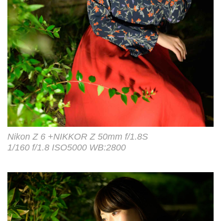
Nikon Z 6 +NIKKOR Z 50mm f/1.8S
1/160 f/1.8 ISO5000 WB:2800