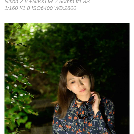
Nikon Z 6 +NIKKOR Z 50mm f/1.8S
1/160 f/1.8 ISO6400 WB:2800