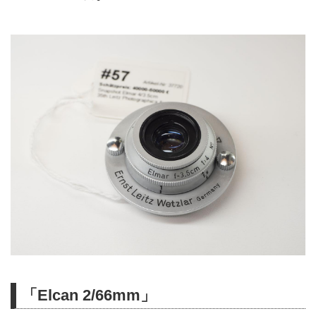
「Elcan 2/66mm」