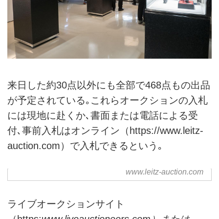
来日した約30点以外にも全部で468点もの出品
が予定されている｡これらオークションの入札
には現地に赴くか､書面または電話による受
付､事前入札はオンライン（
https://www.leitz-
auction.com
）で入札できるという｡
www.leitz-auction.com
ライブオークションサイト
（https:
www.liveauctioneers.com）または