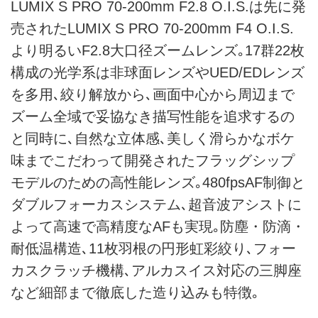
LUMIX S PRO 70-200mm F2.8 O.I.S.は先に発
売されたLUMIX S PRO 70-200mm F4 O.I.S.
より明るいF2.8大口径ズームレンズ｡17群22枚
構成の光学系は非球面レンズやUED/EDレンズ
を多用､絞り解放から､画面中心から周辺まで
ズーム全域で妥協なき描写性能を追求するの
と同時に､自然な立体感､美しく滑らかなボケ
味までこだわって開発されたフラッグシップ
モデルのための高性能レンズ｡480fpsAF制御と
ダブルフォーカスシステム､超音波アシストに
よって高速で高精度なAFも実現｡防塵・防滴・
耐低温構造､11枚羽根の円形虹彩絞り､フォー
カスクラッチ機構､アルカスイス対応の三脚座
など細部まで徹底した造り込みも特徴｡