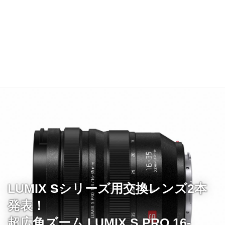
LUMIX Sシリーズ用交換レンズ2本
発表！
超広角ズーム LUMIX S PRO 16-