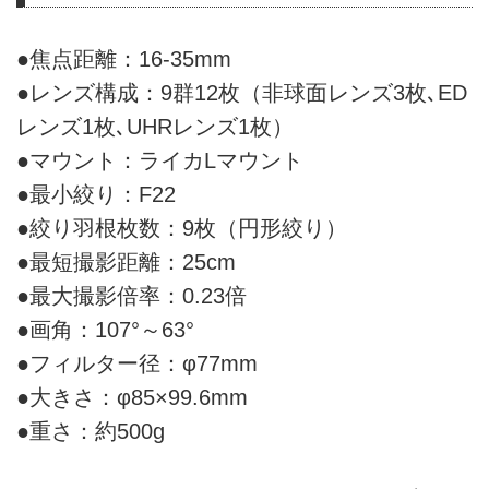
●焦点距離：16-35mm
●レンズ構成：9群12枚（非球面レンズ3枚､ED
レンズ1枚､UHRレンズ1枚）
●マウント：ライカLマウント
●最小絞り：F22
●絞り羽根枚数：9枚（円形絞り）
●最短撮影距離：25cm
●最大撮影倍率：0.23倍
●画角：107°～63°
●フィルター径：φ77mm
●大きさ：φ85×99.6mm
●重さ：約500g