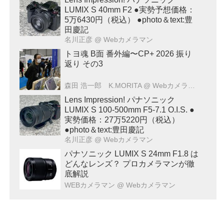
LUMIX S 40mm F2 ●実勢予想価格：
5万6430円（税込） ●photo＆text:豊
田慶記
名川正彦
@ Webカメラマン
トヨ魂 B面 番外編〜CP+ 2026 振り
返り その3
森田 浩一郎 K.MORITA
@ Webカメラマン
Lens Impression! パナソニック
LUMIX S 100-500mm F5-7.1 O.I.S. ●
実勢価格：27万5220円（税込）
●photo＆text:豊田慶記
名川正彦
@ Webカメラマン
パナソニック LUMIX S 24mm F1.8 は
どんなレンズ？ プロカメラマンが徹
底解説
WEBカメラマン
@ Webカメラマン