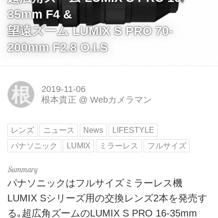
35mm F4 &
望遠ズーム LUMIX S PRO 70-
200mm F2.8 O.I.S
根
2019-11-06
根本貴正
@
Webカメラマン
レンズ
ニュース
News
LIFESTYLE
パナソニック
LUMIX
ミラーレス
フルサイズ
パナソニックはフルサイズミラーレス機
LUMIX Sシリーズ用の交換レンズ2本を発売す
る｡超広角ズームのLUMIX S PRO 16-35mm