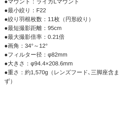
●マウント：ライカLマウント
●最小絞り：F22
●絞り羽根枚数：11枚（円形絞り）
●最短撮影距離：95cm
●最大撮影倍率：0.21倍
●画角：34°～12°
●フィルター径：φ82mm
●大きさ：φ94.4×208.6mm
●重さ：約1,570g（レンズフード､三脚座含ま
ず）