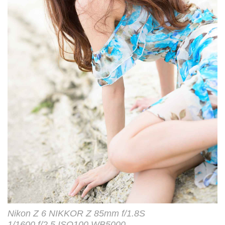
Nikon Z 6 NIKKOR Z 85mm f/1.8S
1/1600 f/2.5 ISO100 WB5000