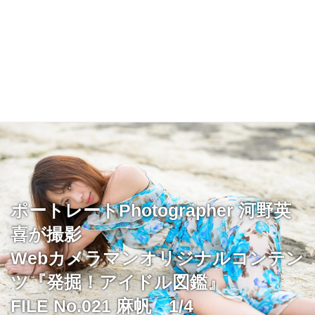
ポートレートPhotographer 河野英
喜が撮影
Webカメラマンオリジナルコンテン
ツ『発掘！アイドル図鑑』
FILE No.021 麻帆 1/4