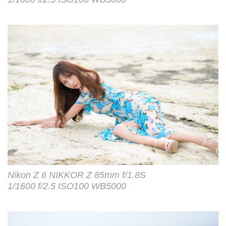
Nikon Z 6 NIKKOR Z 85mm f/1.8S
1/1600 f/2.5 ISO100 WB5000