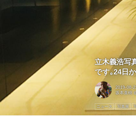
立木義浩写
です｡24
2019-08-2
坂本直樹
ニュース
写真展