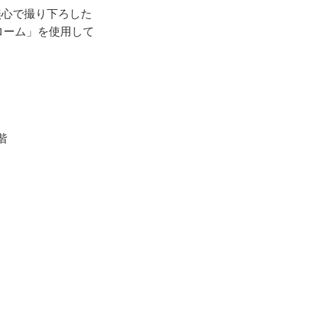
無心で撮り下ろした
ローム」を使用して
階