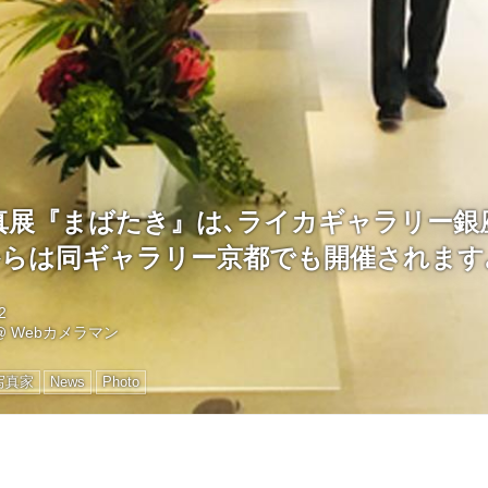
真展『まばたき』は､ライカギャラリー銀
日からは同ギャラリー京都でも開催されます
2
@
Webカメラマン
写真家
News
Photo