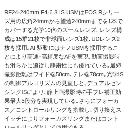
RF24-240mm F4-6.3 IS USMはEOS Rシリー
ズ用の広角24mmから望遠240mmまでを1本で
カバーする光学10倍のズームレンズ｡レンズ構
成は15群21枚で非球面レンズ1枚､UDレンズ2
枚を採用｡AF駆動にはナノUSMを採用するこ
とにより高速･高精度なAFを実現､動画撮影時
も滑らかに追従し静粛性にも優れている｡最短
撮影距離はワイド端50cm､テレ端78cm｡光学IS
の制御アルゴリズムの見直しと､デュアルセン
シングISにより､静止画撮影時の手ブレ補正効
果最大5段分を実現している｡さらにフォーカ
ス／コントロールリングを搭載し､切り換えス
イッチによりフォーカスリングまたはコント
ロールリングとして使用できる｡