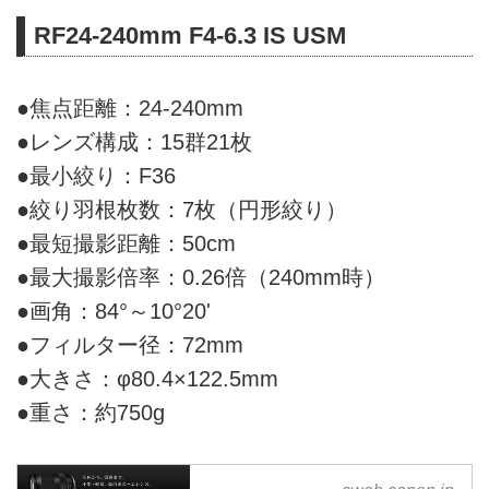
RF24-240mm F4-6.3 IS USM
●焦点距離：24-240mm
●レンズ構成：15群21枚
●最小絞り：F36
●絞り羽根枚数：7枚（円形絞り）
●最短撮影距離：50cm
●最大撮影倍率：0.26倍（240mm時）
●画角：84°～10°20'
●フィルター径：72mm
●大きさ：φ80.4×122.5mm
●重さ：約750g
キヤノン：RF24-240mm F4-