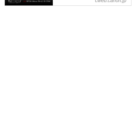
cweb.canon.jp
6.3 IS USM｜概要
交換レンズ RF24-240mm F4-6.3
IS USM の概要をご紹介している
ページです。