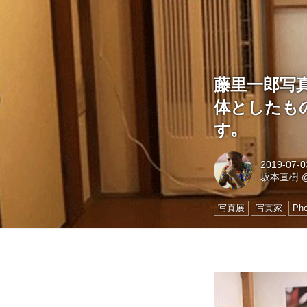
藤里一郎写
体としたも
す｡
2019-07-0
坂本直樹
写真展
写真家
Pho