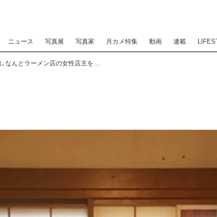
ニュース
写真展
写真家
月カメ特集
動画
連載
LIFES
藤里一郎写真展 『素顔』は､なんとラーメン店の女性店主を被写体としたもの｡しかも､その彼女は､「バイトAKB」卒業者なんです｡