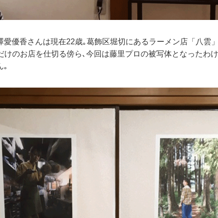
澤愛優香さんは現在22歳｡葛飾区堀切にあるラーメン店「八雲
席だけのお店を仕切る傍ら､今回は藤里プロの被写体となったわけ
ん｡