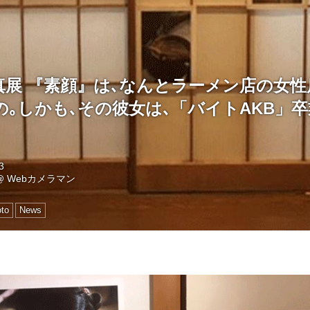
真展 『素顔』は､なんとラーメン店の女性
の｡しかも､その彼女は､「バイトAKB」
3
@
Webカメラマン
to
News