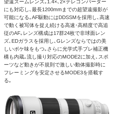
望遠ズームレンズ｡1.4×､2×テレコンバーター
にも対応し､最長1200mmまでの超望遠撮影が
可能になる｡AF駆動にはDDSSMを採用し､高速
で動く被写体を捉え続ける高速･高精度で高追
従のAF｡レンズ構成は17群24枚で非球面レン
ズ､EDガラスを採用し､Gレンズならではの美
しいボケ味をもつ｡さらに光学式手ブレ補正機
構も内蔵｡流し撮り対応のMODE2に加え､スポ
ーツなど動きが不規則で激しい動体撮影時に
フレーミングを安定させるMODE3を搭載す
る｡