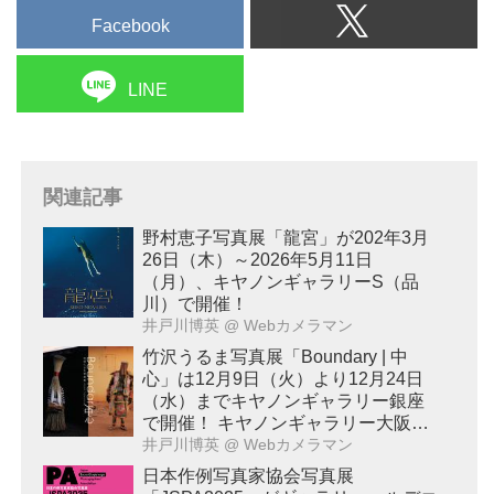
Facebook
LINE
関連記事
野村恵子写真展「龍宮」が202年3月
26日（木）～2026年5月11日
（月）、キヤノンギャラリーS（品
川）で開催！
井戸川博英
@ Webカメラマン
竹沢うるま写真展「Boundary | 中
心」は12月9日（火）より12月24日
（水）までキヤノンギャラリー銀座
で開催！ キヤノンギャラリー大阪で
は2026年2月17日（火）～2月28日
井戸川博英
@ Webカメラマン
（土）に開催予定！
日本作例写真家協会写真展