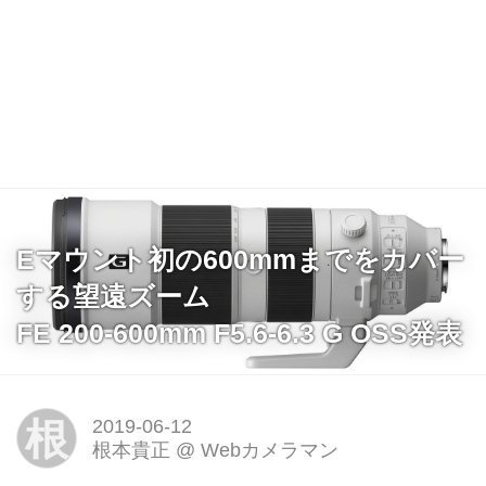
Eマウント初の600mmまでをカバー
する望遠ズーム
FE 200-600mm F5.6-6.3 G OSS発表
根
2019-06-12
根本貴正
@
Webカメラマン