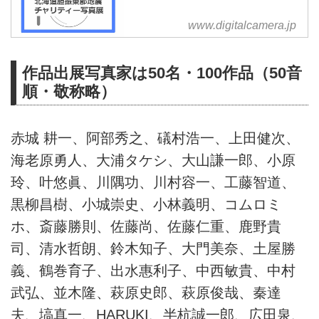
www.digitalcamera.jp
作品出展写真家は50名・100作品（50音
順・敬称略）
赤城 耕一、阿部秀之、礒村浩一、上田健次、
海老原勇人、大浦タケシ、大山謙一郎、小原
玲、叶悠眞、川隅功、川村容一、工藤智道、
黒柳昌樹、小城崇史、小林義明、コムロミ
ホ、斎藤勝則、佐藤尚、佐藤仁重、鹿野貴
司、清水哲朗、鈴木知子、大門美奈、土屋勝
義、鶴巻育子、出水惠利子、中西敏貴、中村
武弘、並木隆、萩原史郎、萩原俊哉、秦達
夫、塙真一、HARUKI、半杭誠一郎、広田泉、