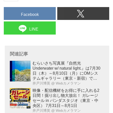
Facebook
LINE
関連記事
むらいさち写真展『自然光
Underwater w/ natural light.』は7月30
日（木）～8月10日（月）にOMシス
テムギャラリー（東京・新宿）で開
催！
井戸川博英
@ Webカメラマン
映像・配信機材をお得に手に入れる2
日間！掘り出し物大放出！ ガレージ
セール in パンダスタジオ（東京・中
央区） 7月31日～8月1日
井戸川博英
@ Webカメラマン