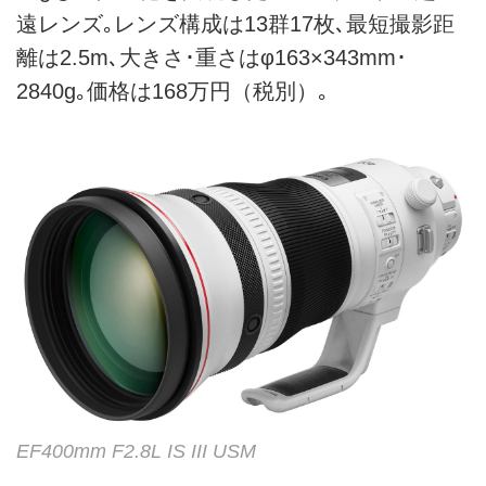
遠レンズ｡レンズ構成は13群17枚､最短撮影距
離は2.5m､大きさ･重さはφ163×343mm･
2840g｡価格は168万円（税別）｡
EF400mm F2.8L IS III USM