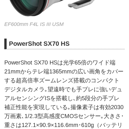
EF600mm F4L IS III USM
PowerShot SX70 HS
PowerShot SX70 HSは光学65倍のワイド端
21mmからテレ端1365mmの広い画角をカバー
する超高倍率ズームレンズ搭載のコンパクト
デジタルカメラ｡望遠時でも手ブレに強いデュ
アルセンシングISを搭載し､約5段分の手ブレ
補正性能を実現している｡撮像素子は有効2030
万画素､1/2.3型高感度CMOSセンサー｡大きさ･
重さは127.1×90.9×116.6mm･610g（バッテリ