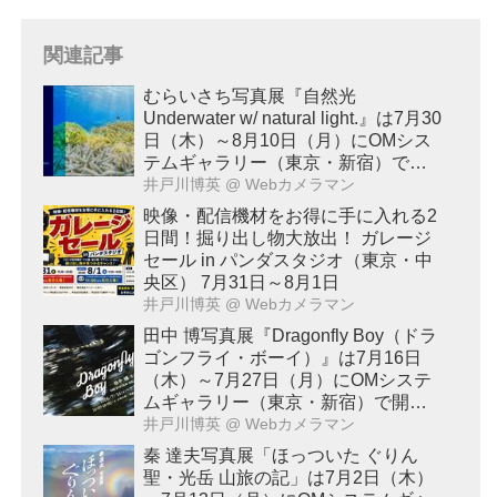
関連記事
むらいさち写真展『自然光
Underwater w/ natural light.』は7月30
日（木）～8月10日（月）にOMシス
テムギャラリー（東京・新宿）で開
催！
井戸川博英
@ Webカメラマン
映像・配信機材をお得に手に入れる2
日間！掘り出し物大放出！ ガレージ
セール in パンダスタジオ（東京・中
央区） 7月31日～8月1日
井戸川博英
@ Webカメラマン
田中 博写真展『Dragonfly Boy（ドラ
ゴンフライ・ボーイ）』は7月16日
（木）～7月27日（月）にOMシステ
ムギャラリー（東京・新宿）で開
催！
井戸川博英
@ Webカメラマン
秦 達夫写真展「ほっついた ぐりん
聖・光岳 山旅の記」は7月2日（木）