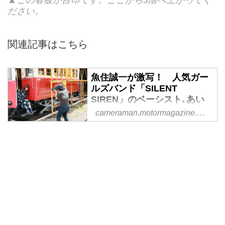
▲この看板が目印です。ここから3階へ上がってく
ださい。
関連記事はこちら
魚住誠一が激写！ 人気ガー
ルズバンド「SILENT
SIREN」のベーシスト､あい
にゃん（山内あいな）が月カ
cameraman.motormagazine.co.jp
メ7月号に登場！ - Webカメ
ラマン
人気ガールズバンド「SILENT
SIREN（サイレントサイレン）」
のベースを担当する「あいにゃ
ん」こと山内あいなさんを「はこ
だて観光大使」に就任している魚
住誠一さんが函館で撮影し､その
ポートレート企画が月カメ7月号