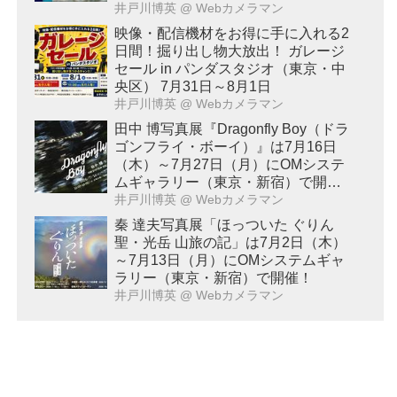
催！
井戸川博英
@ Webカメラマン
映像・配信機材をお得に手に入れる2
日間！掘り出し物大放出！ ガレージ
セール in パンダスタジオ（東京・中
央区） 7月31日～8月1日
井戸川博英
@ Webカメラマン
田中 博写真展『Dragonfly Boy（ドラ
ゴンフライ・ボーイ）』は7月16日
（木）～7月27日（月）にOMシステ
ムギャラリー（東京・新宿）で開
催！
井戸川博英
@ Webカメラマン
秦 達夫写真展「ほっついた ぐりん
聖・光岳 山旅の記」は7月2日（木）
～7月13日（月）にOMシステムギャ
ラリー（東京・新宿）で開催！
井戸川博英
@ Webカメラマン