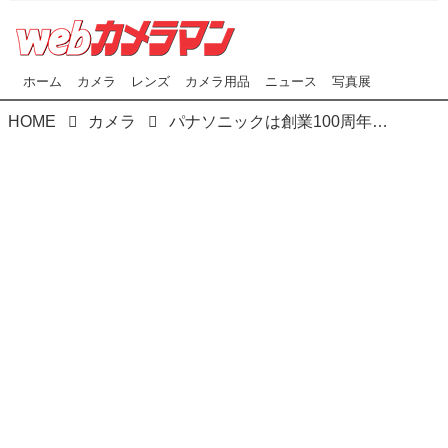
ホーム
カメラ
レンズ
カメラ用品
ニュース
写真展
HOME
カメラ
パナソニックは創業100周年記念「CROSS-VALUE INNOVATION FORUM2018」でフルサイズミラーレス機「Sシリーズ」の今後の戦略を発表、さらに「Lマウント」協業３社が将来を語る！