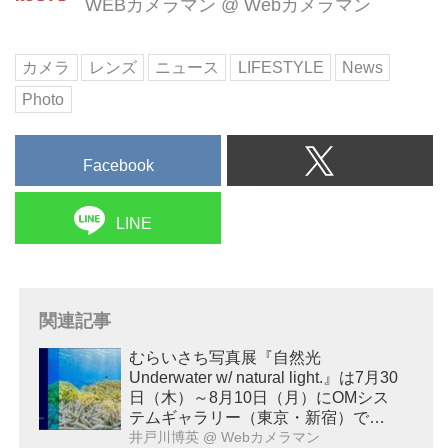
WEBカメラマン
@
Webカメラマン
カメラ
レンズ
ニュース
LIFESTYLE
News
Photo
Facebook
LINE
関連記事
むらいさち写真展『自然光
Underwater w/ natural light.』は7月30
日（木）～8月10日（月）にOMシス
テムギャラリー（東京・新宿）で開
催！
井戸川博英
@ Webカメラマン