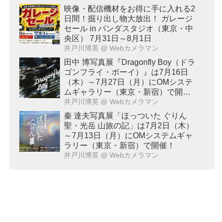
映像・配信機材をお得に手に入れる2
日間！掘り出し物大放出！ ガレージ
セール in パンダスタジオ（東京・中
央区） 7月31日～8月1日
井戸川博英
@ Webカメラマン
田中 博写真展『Dragonfly Boy（ドラ
ゴンフライ・ボーイ）』は7月16日
（木）～7月27日（月）にOMシステ
ムギャラリー（東京・新宿）で開
催！
井戸川博英
@ Webカメラマン
秦 達夫写真展「ほっついた ぐりん
聖・光岳 山旅の記」は7月2日（木）
～7月13日（月）にOMシステムギャ
ラリー（東京・新宿）で開催！
井戸川博英
@ Webカメラマン