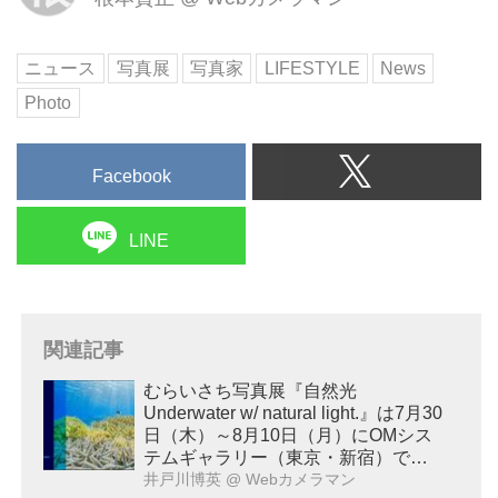
ニュース
写真展
写真家
LIFESTYLE
News
Photo
Facebook
LINE
関連記事
むらいさち写真展『自然光
Underwater w/ natural light.』は7月30
日（木）～8月10日（月）にOMシス
テムギャラリー（東京・新宿）で開
催！
井戸川博英
@ Webカメラマン