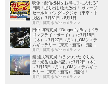
映像・配信機材をお得に手に入れる2
日間！掘り出し物大放出！ ガレージ
セール in パンダスタジオ（東京・中
央区） 7月31日～8月1日
井戸川博英
@ Webカメラマン
田中 博写真展『Dragonfly Boy（ドラ
ゴンフライ・ボーイ）』は7月16日
（木）～7月27日（月）にOMシステ
ムギャラリー（東京・新宿）で開
催！
井戸川博英
@ Webカメラマン
秦 達夫写真展「ほっついた ぐりん
聖・光岳 山旅の記」は7月2日（木）
～7月13日（月）にOMシステムギャ
ラリー（東京・新宿）で開催！
井戸川博英
@ Webカメラマン