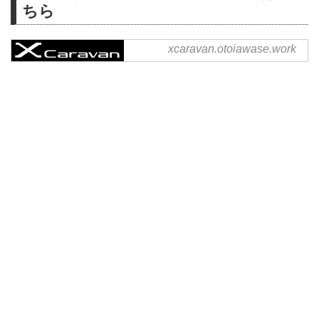
ちら
xcaravan.otoiawase.work
事前登録フォーム | 富士フイ
ルム