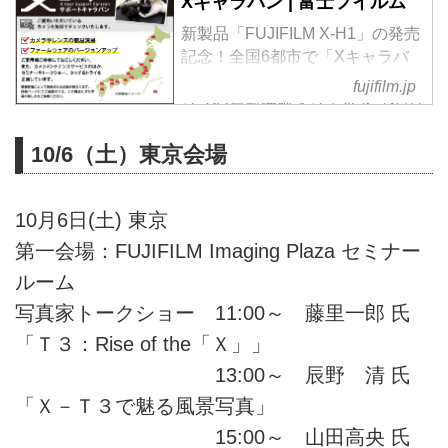
Xキャラバン | 富士フイルム
新製品「FUJIFILM X-H1」の発売
記念！全国6都市で「Xキャラバ
ン」を開催！写真家のワークショ
fujifilm.jp
ップや最新機種タッチ＆トライの
ほか、ユーザーギャラリーや抽選
会などXユーザーやXシリーズに
10/6（土）東京会場
興味をお持ちの方にも楽しんでい
ただけるイベント。
10月6日(土) 東京
第一会場：FUJIFILM Imaging Plaza セミナー
ルーム
写真家トークショー 11:00～ 藤里一郎 氏
「Ｔ３：Rise of the「Ｘ」」
13:00～ 辰野 清 氏
「Ｘ－Ｔ３で魅る風景写真」
15:00～ 山田高央 氏