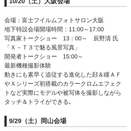
10/20（土）大阪会場
会場：富士フイルムフォトサロン大阪
地下特設会場開場時間：11:00～17:00
写真家トークショー 13：00～ 辰野清 氏
「Ｘ－Ｔ３で魅る風景写真」
開発者トークショー 15:00～
最新機種撮影体験
動きにも素早く追従する進化した顔＆瞳ＡＦ
やＸシリーズ初搭載のカラークロムエフェク
トなど実際にモデルや被写体を撮影しながら
タッチ＆トライができる｡
9/29（土）岡山会場