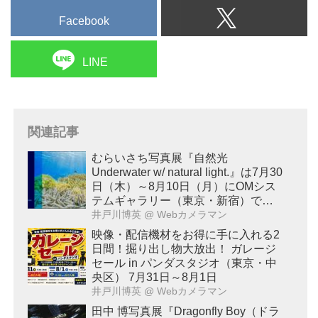
Facebook
LINE
関連記事
むらいさち写真展『自然光
Underwater w/ natural light.』は7月30
日（木）～8月10日（月）にOMシス
テムギャラリー（東京・新宿）で開
催！
井戸川博英
@ Webカメラマン
映像・配信機材をお得に手に入れる2
日間！掘り出し物大放出！ ガレージ
セール in パンダスタジオ（東京・中
央区） 7月31日～8月1日
井戸川博英
@ Webカメラマン
田中 博写真展『Dragonfly Boy（ドラ