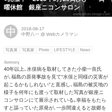
曜休館 銀座ニコンサロン
www.nikon-image.com
中
2018-08-17
中野八一
@
Webカメラマン
写真展
写真家
Photo
LIFESTYLE
News
40年以上､水俣病を取材してきた小柴一良氏
が､福島の原発事故を見て“水俣と同様の災害が
起こるかもしれない”と直感し､福島の被災地の
様子を何年にも渡って取材した写真が銀座ニ
コンサロンにて展示されている｡幸福をもたら
すと謳っていた原発が､一歩間違えると故郷を