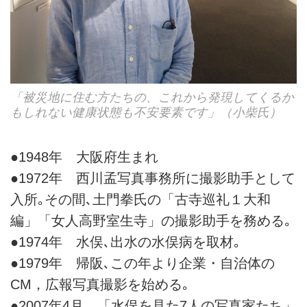
「被災地に住む方たちの、これから発現してくるか
もしれない健康状態も不安要素です」（小柴氏）
●1948年 大阪府生まれ
●1972年 西川孟写真事務所に撮影助手として
入所｡その間､土門拳氏の「古寺巡礼１大和
編」「女人高野室生寺」の撮影助手を務める｡
●1974年 水俣､出水の水俣病を取材｡
●1979年 帰阪､この年より企業・自治体の
CM，広報写真撮影を始める｡
●2007年4月 「水俣を見た7人の写真家たち」