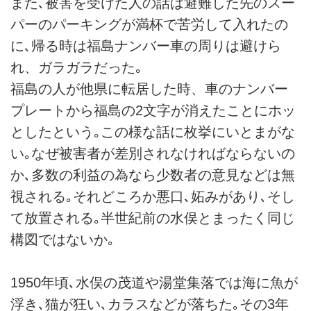
また､被害を受けた人の話は避難した先のスー
パーのパーキングが満杯で苦労して入れたの
に､帰る時は福島ナンバー車の周りは避けら
れ、ガラガラだった｡
福島の人が他県に転居した時、車のナンバー
プレートから福島の2文字が消えたことにホッ
としたという｡この様な話に枚挙にいとまがな
い｡なぜ被害者が差別されなければならないの
か､多数の利益の為なら少数者の意見などは無
視される｡それどころか悪口､妬みがあり､そし
て放置される｡半世紀前の水俣とまったく同じ
構図ではないか｡
1950年頃､水俣の茂道や湯堂集落では海に魚が
浮き､猫が狂い､カラスなどが落ちた｡その3年