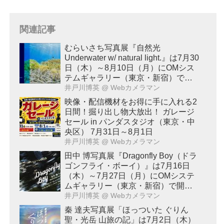
関連記事
むらいさち写真展『自然光
Underwater w/ natural light.』は7月30
日（木）～8月10日（月）にOMシス
テムギャラリー（東京・新宿）で開
催！
井戸川博英
@ Webカメラマン
映像・配信機材をお得に手に入れる2
日間！掘り出し物大放出！ ガレージ
セール in パンダスタジオ（東京・中
央区） 7月31日～8月1日
井戸川博英
@ Webカメラマン
田中 博写真展『Dragonfly Boy（ドラ
ゴンフライ・ボーイ）』は7月16日
（木）～7月27日（月）にOMシステ
ムギャラリー（東京・新宿）で開
催！
井戸川博英
@ Webカメラマン
秦 達夫写真展「ほっついた ぐりん
聖・光岳 山旅の記」は7月2日（木）