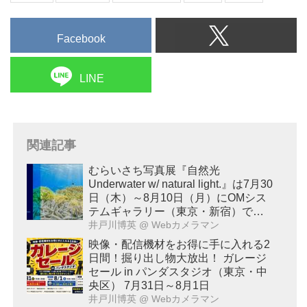
Facebook
LINE
関連記事
むらいさち写真展『自然光
Underwater w/ natural light.』は7月30
日（木）～8月10日（月）にOMシス
テムギャラリー（東京・新宿）で開
催！
井戸川博英
@ Webカメラマン
映像・配信機材をお得に手に入れる2
日間！掘り出し物大放出！ ガレージ
セール in パンダスタジオ（東京・中
央区） 7月31日～8月1日
井戸川博英
@ Webカメラマン