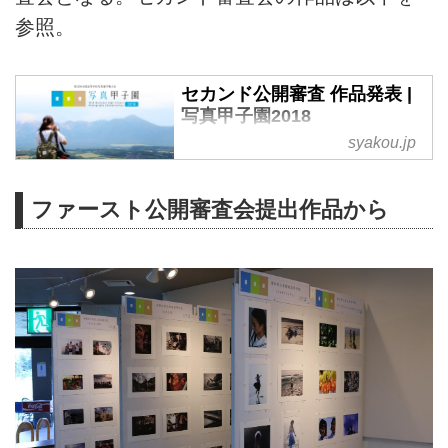
参照。
セカンド公開審査 作品発表 |
写真甲子園2018
syakou.jp
写真甲子園2018本戦大会セカン
ド公開審査、各校の提出作品を発
表します。
ファースト公開審査会提出作品から