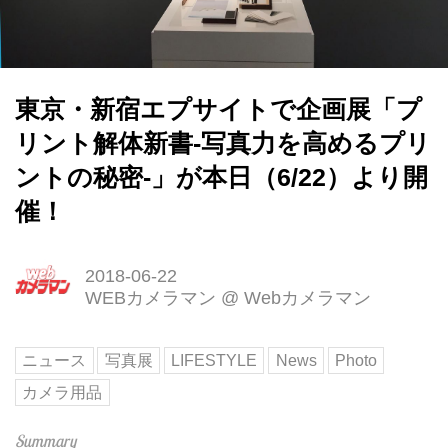
東京・新宿エプサイトで企画展「プ
リント解体新書-写真力を高めるプリ
ントの秘密-」が本日（6/22）より開
催！
2018-06-22
WEBカメラマン
@
Webカメラマン
ニュース
写真展
LIFESTYLE
News
Photo
カメラ用品