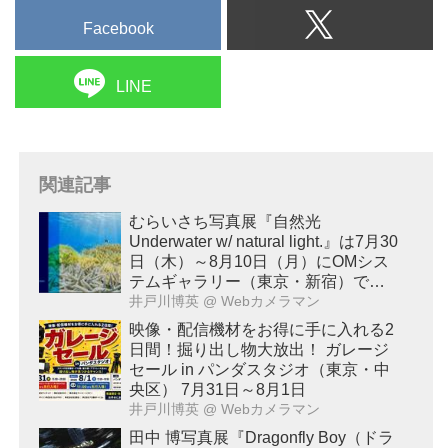
Facebook
LINE
関連記事
むらいさち写真展『自然光
Underwater w/ natural light.』は7月30
日（木）～8月10日（月）にOMシス
テムギャラリー（東京・新宿）で開
催！
井戸川博英
@ Webカメラマン
映像・配信機材をお得に手に入れる2
日間！掘り出し物大放出！ ガレージ
セール in パンダスタジオ（東京・中
央区） 7月31日～8月1日
井戸川博英
@ Webカメラマン
田中 博写真展『Dragonfly Boy（ドラ