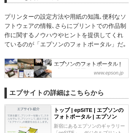
プリンターの設定方法や用紙の知識､便利なソ
フトウェアの情報､さらにプリントでの作品制
作に関するノウハウやヒントを提供してくれ
ているのが「エプソンのフォトポータル」だ｡
エプソンのフォトポータル |
プリント活用 | エプソン
www.epson.jp
写真を楽しむ・プリントを極め
る、エプソンのフォトポータルサ
エプサイトの詳細はこちらから
イト。写真プリントをきれいに仕
上げるための基本設定やプリント
テクニック、写真の楽しみ方につ
トップ | epSITE | エプソンの
いてご紹介します。日本国内の
フォトポータル | エプソン
EPSON（エプソン）製品に関す
新宿にあるエプソンのギャラリー
る公式サイト。
「epSITE」。デジタルプリント