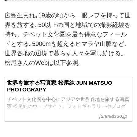
広島生まれ｡19歳の頃から一眼レフを持って世
界を旅する｡50以上の国と地域での撮影経験を
持ち、チベット文化圏を最も得意なフィール
ドとする｡5000mを超えるヒマラヤ山脈など､
世界各地の辺境で暮らす人々を写し続ける。
松尾さんのWebは以下参照｡
世界を旅する写真家 松尾純 JUN MATSUO
PHOTOGRAPY
チベット文化圏を中心にアジアや世界各地を旅する写真
家 松尾純のウェブサイト。フォトギャラリーやブログ
も随時更新中。
junmatsuo.jp