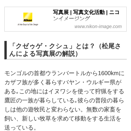
写真展 | 写真文化活動 | ニコ
ンイメージング
www.nikon-image.com
ニコンイメージングジャパンが運
営するニコンサロンとTHE
GALLERYに関する情報をご紹介
「クゼゥゲ・クシュ」とは？（松尾さ
しています。
んによる写真展の解説）
モンゴルの首都ウランバートルから1600kmに
カザフ族が多く暮らすバヤン・ウルギー県が
ある｡この地にはイヌワシを使って狩猟をする
鷹匠の一族が暮らしている｡彼らの普段の暮ら
しは他の遊牧民と変わらない。無数の家畜を
飼い、新しい牧草を求めて移動をする生活を
送っている。