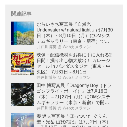
関連記事
むらいさち写真展『自然光
Underwater w/ natural light.』は7月30
日（木）～8月10日（月）にOMシス
テムギャラリー（東京・新宿）で開
催！
井戸川博英
@ Webカメラマン
映像・配信機材をお得に手に入れる2
日間！掘り出し物大放出！ ガレージ
セール in パンダスタジオ（東京・中
央区） 7月31日～8月1日
井戸川博英
@ Webカメラマン
田中 博写真展『Dragonfly Boy（ドラ
ゴンフライ・ボーイ）』は7月16日
（木）～7月27日（月）にOMシステ
ムギャラリー（東京・新宿）で開
催！
井戸川博英
@ Webカメラマン
秦 達夫写真展「ほっついた ぐりん
聖・光岳 山旅の記」は7月2日（木）