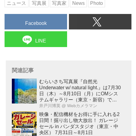
ニュース
写真展
写真家
News
Photo
Facebook
LINE
関連記事
むらいさち写真展『自然光
Underwater w/ natural light.』は7月30
日（木）～8月10日（月）にOMシス
テムギャラリー（東京・新宿）で開
催！
井戸川博英
@ Webカメラマン
映像・配信機材をお得に手に入れる2
日間！掘り出し物大放出！ ガレージ
セール in パンダスタジオ（東京・中
央区） 7月31日～8月1日