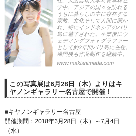
住。大阪芸術大学写真学科在
学中、アジアの国々を訪れる
うちに暮らしの中に存在する
宗教、文化そして人間に惹か
れ、特にインドネシアのバリ
島に魅了された。卒業後にウ
ェディングフォトグラファー
として約3年間バリ島に在住。
帰国後も作品制作を継続中。
www.makishimada.com
この写真展は6月28日（木）よりはキ
ヤノンギャラリー名古屋で開催！
■キヤノンギャラリー名古屋
開催期間：2018年6月28日（木）～7月4日
（水）