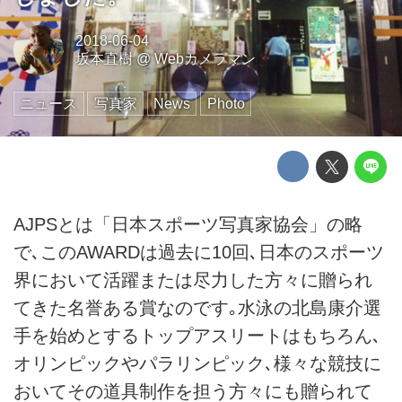
2018-06-04
坂本直樹
@
Webカメラマン
ニュース
写真家
News
Photo
AJPSとは「日本スポーツ写真家協会」の略
で､このAWARDは過去に10回､日本のスポーツ
界において活躍または尽力した方々に贈られ
てきた名誉ある賞なのです｡水泳の北島康介選
手を始めとするトップアスリートはもちろん､
オリンピックやパラリンピック､様々な競技に
おいてその道具制作を担う方々にも贈られて