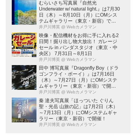
むらいさち写真展『自然光
Underwater w/ natural light.』は7月30
日（木）～8月10日（月）にOMシス
テムギャラリー（東京・新宿）で開
催！
井戸川博英
@ Webカメラマン
映像・配信機材をお得に手に入れる2
日間！掘り出し物大放出！ ガレージ
セール in パンダスタジオ（東京・中
央区） 7月31日～8月1日
井戸川博英
@ Webカメラマン
田中 博写真展『Dragonfly Boy（ドラ
ゴンフライ・ボーイ）』は7月16日
（木）～7月27日（月）にOMシステ
ムギャラリー（東京・新宿）で開
催！
井戸川博英
@ Webカメラマン
秦 達夫写真展「ほっついた ぐりん
聖・光岳 山旅の記」は7月2日（木）
～7月13日（月）にOMシステムギャ
ラリー（東京・新宿）で開催！
井戸川博英
@ Webカメラマン