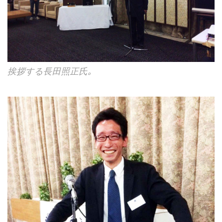
挨拶する長田照正氏｡