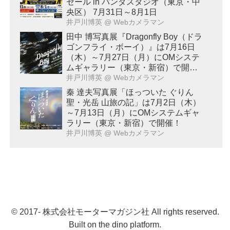
セール in パンダスタジオ（東京・中
央区） 7月31日～8月1日
井戸川博英
@ Webカメラマン
田中 博写真展『Dragonfly Boy（ドラ
ゴンフライ・ボーイ）』は7月16日
（木）～7月27日（月）にOMシステ
ムギャラリー（東京・新宿）で開
催！
井戸川博英
@ Webカメラマン
秦 達夫写真展「ほっついた ぐりん
聖・光岳 山旅の記」は7月2日（木）
～7月13日（月）にOMシステムギャ
ラリー（東京・新宿）で開催！
井戸川博英
@ Webカメラマン
© 2017- 株式会社モーターマガジン社 All rights reserved.
Built on
the dino platform
.