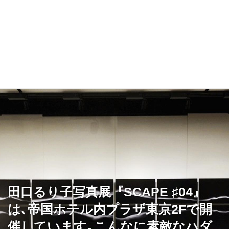
田口るり子写真展『SCAPE ♯04』
は､帝国ホテル内プラザ東京2Fで開
催しています｡こんなに素敵なハダ