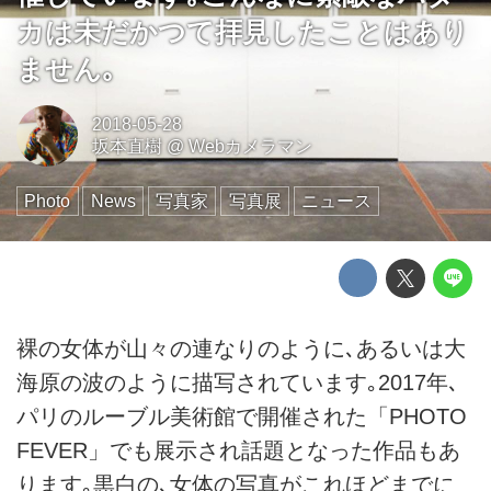
カは未だかつて拝見したことはあり
ません｡
2018-05-28
坂本直樹
@
Webカメラマン
Photo
News
写真家
写真展
ニュース
裸の女体が山々の連なりのように､あるいは大
海原の波のように描写されています｡2017年､
パリのルーブル美術館で開催された「PHOTO
FEVER」でも展示され話題となった作品もあ
ります｡黒白の､女体の写真がこれほどまでに