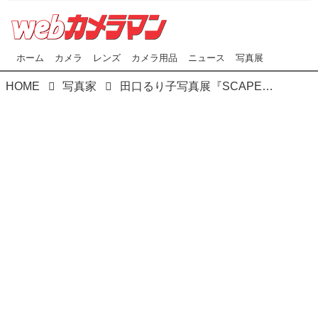
ホーム
カメラ
レンズ
カメラ用品
ニュース
写真展
HOME
写真家
田口るり子写真展『SCAPE ♯04』は､帝国ホテル内プラザ東京2Fで開催しています｡こんなに素敵なハダカは未だかつて拝見したことはありません｡