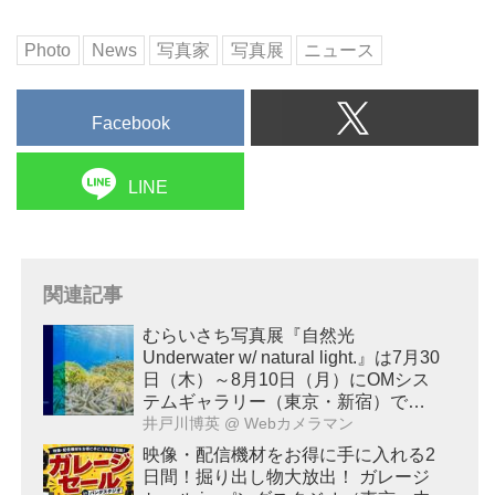
Photo
News
写真家
写真展
ニュース
Facebook
LINE
関連記事
むらいさち写真展『自然光
Underwater w/ natural light.』は7月30
日（木）～8月10日（月）にOMシス
テムギャラリー（東京・新宿）で開
催！
井戸川博英
@ Webカメラマン
映像・配信機材をお得に手に入れる2
日間！掘り出し物大放出！ ガレージ