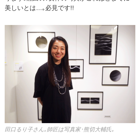
美しいとは…｡必見です!!
田口るり子さん｡師匠は写真家･熊切大輔氏｡