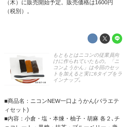
（木）に販売開始予定。販売価格は1600円
（税別）。
もともとはニコンの従業員向
けに作られていたもの。「ニ
コンようかん」は今回のセッ
トを加えると実に6タイプをラ
インナップ｡
■商品名：ニコンNEW一口ようかん(バラエテ
ィセット)
■内容：小倉・塩・本煉・柚子・胡麻 各２､チ