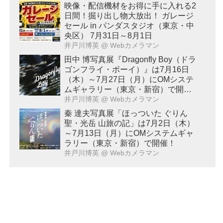
映像・配信機材をお得に手に入れる2
日間！掘り出し物大放出！ ガレージ
セール in パンダスタジオ（東京・中
央区） 7月31日～8月1日
井戸川博英
@ Webカメラマン
田中 博写真展『Dragonfly Boy（ドラ
ゴンフライ・ボーイ）』は7月16日
（木）～7月27日（月）にOMシステ
ムギャラリー（東京・新宿）で開
催！
井戸川博英
@ Webカメラマン
秦 達夫写真展「ほっついた ぐりん
聖・光岳 山旅の記」は7月2日（木）
～7月13日（月）にOMシステムギャ
ラリー（東京・新宿）で開催！
井戸川博英
@ Webカメラマン