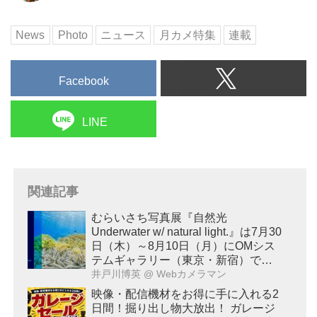
News
Photo
ニュース
月カメ特集
連載
Facebook
LINE
関連記事
むらいさち写真展『自然光
Underwater w/ natural light.』は7月30
日（木）～8月10日（月）にOMシス
テムギャラリー（東京・新宿）で開
催！
井戸川博英
@ Webカメラマン
映像・配信機材をお得に手に入れる2
日間！掘り出し物大放出！ ガレージ