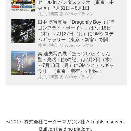
セール in パンダスタジオ（東京・中
央区） 7月31日～8月1日
井戸川博英
@ Webカメラマン
田中 博写真展『Dragonfly Boy（ドラ
ゴンフライ・ボーイ）』は7月16日
（木）～7月27日（月）にOMシステ
ムギャラリー（東京・新宿）で開
催！
井戸川博英
@ Webカメラマン
秦 達夫写真展「ほっついた ぐりん
聖・光岳 山旅の記」は7月2日（木）
～7月13日（月）にOMシステムギャ
ラリー（東京・新宿）で開催！
井戸川博英
@ Webカメラマン
© 2017- 株式会社モーターマガジン社 All rights reserved.
Built on
the dino platform
.