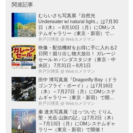
関連記事
むらいさち写真展『自然光
Underwater w/ natural light.』は7月30
日（木）～8月10日（月）にOMシス
テムギャラリー（東京・新宿）で開
催！
井戸川博英
@ Webカメラマン
映像・配信機材をお得に手に入れる2
日間！掘り出し物大放出！ ガレージ
セール in パンダスタジオ（東京・中
央区） 7月31日～8月1日
井戸川博英
@ Webカメラマン
田中 博写真展『Dragonfly Boy（ドラ
ゴンフライ・ボーイ）』は7月16日
（木）～7月27日（月）にOMシステ
ムギャラリー（東京・新宿）で開
催！
井戸川博英
@ Webカメラマン
秦 達夫写真展「ほっついた ぐりん
聖・光岳 山旅の記」は7月2日（木）
～7月13日（月）にOMシステムギャ
ラリー（東京・新宿）で開催！