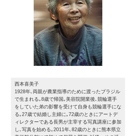
西本喜美子
1928年､両親が農業指導のために渡ったブラジル
で生まれる｡8歳で帰国｡美容院開業後､競輪選手
をしていた弟の影響を受けて自身も競輪選手にな
る｡27歳で結婚し主婦に｡72歳のときにアートデ
ィレクターである長男が主宰する写真講座に参加
し､写真を始める｡2011年､82歳のときに熊本県立