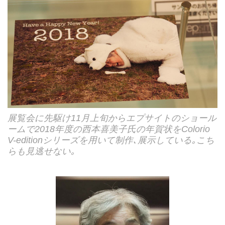
展覧会に先駆け11月上旬からエプサイトのショール
ームで2018年度の西本喜美子氏の年賀状をColorio
V-editionシリーズを用いて制作､展示している｡こち
らも見逃せない｡