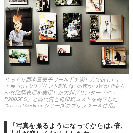
じっくり西本喜美子ワールドを楽しんでほしい｡
＊展示作品のプリント制作は､高速かつ豊かで滑ら
かな階調表現を実現した大判プリンター「SC-
P2005PS」と高画質と低印刷コストを両立した
Colorio V-editionシリーズのプリンターを使用｡
「写真を撮るようになってからは､倍､