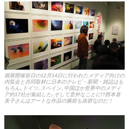
個展開催前日の12月14日に行われたメディア向けの
内覧会と共同取材に日本のテレビ・新聞・雑誌はも
ちろん､ドイツ､スペイン､中国ほか世界中のメディ
ア約17社が集結した｡そして意外なことに!?西本喜
美子さんはアートな作品の腕前も抜群なのだ！