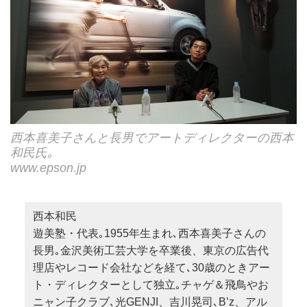
西本喜美子さんと長男でアートディレクターの西本
和民氏｡
www.epson.jp
西本和民
遊美塾・代表｡1955年生まれ､西本喜美子さんの
長男｡金沢美術工芸大学を卒業後、東京の広告代
理店やレコード会社などを経て､30歳のときアー
ト・ディレクターとして独立｡チャゲ＆飛鳥やお
ニャン子クラブ､光GENJI、吉川晃司､B’z、アル