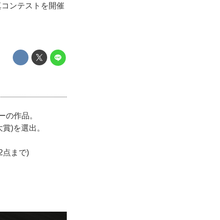
真コンテストを開催
ーの作品。
大賞)を選出。
2点まで)