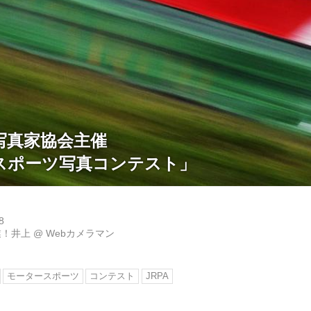
写真家協会主催
スポーツ写真コンテスト」
8
業！井上
@
Webカメラマン
モータースポーツ
コンテスト
JRPA