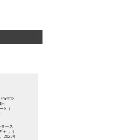
025年12
3日
ーS（品
ン
ータース
ギャラリ
2023年