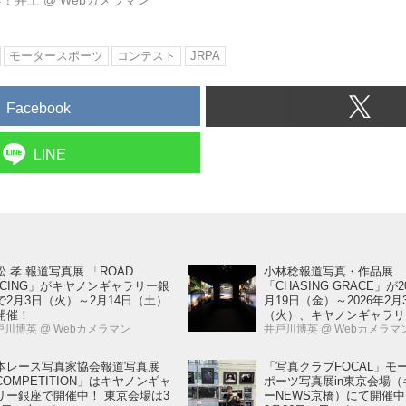
業！井上
@
Webカメラマン
モータースポーツ
コンテスト
JRPA
Facebook
LINE
松 孝 報道写真展 「ROAD
小林稔報道写真・作品展
ACING」がキヤノンギャラリー銀
「CHASING GRACE」が2
で2月3日（火）～2月14日（土）
月19日（金）～2026年2月
開催！
（火）、キヤノンギャラリ
戸川博英
@ Webカメラマン
川）で開催！
井戸川博英
@ Webカメラマ
本レース写真家協会報道写真展
「写真クラブFOCAL」モ
COMPETITION」はキヤノンギャ
ポーツ写真展in東京会場（
リー銀座で開催中！ 東京会場は3
ーNEWS京橋）にて開催中。