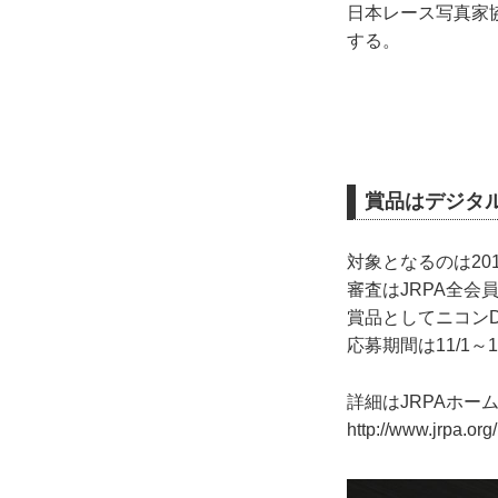
日本レース写真家協
する。
賞品はデジタ
対象となるのは2
審査はJRPA全会
賞品としてニコンD
応募期間は11/1
詳細はJRPAホー
http://www.jrpa.or