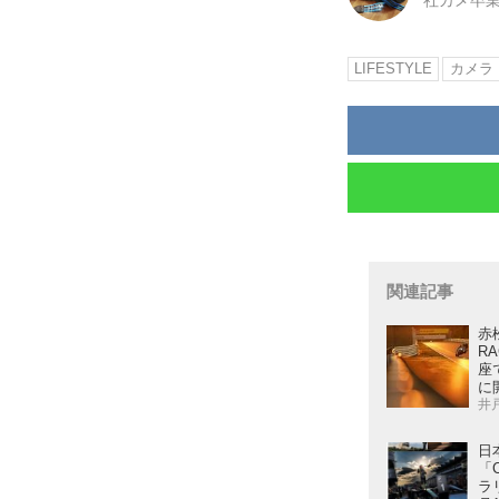
社カメ卒
LIFESTYLE
カメラ
関連記事
赤
R
座
に
井
日
「
ラ