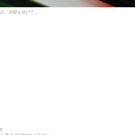
作品「夕陽を浴びて」
8