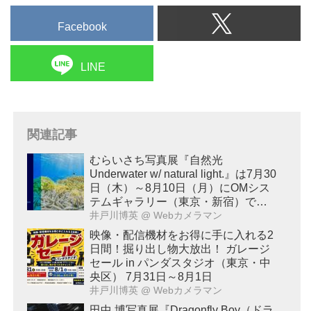
Facebook
LINE
関連記事
むらいさち写真展『自然光
Underwater w/ natural light.』は7月30
日（木）～8月10日（月）にOMシス
テムギャラリー（東京・新宿）で開
催！
井戸川博英
@ Webカメラマン
映像・配信機材をお得に手に入れる2
日間！掘り出し物大放出！ ガレージ
セール in パンダスタジオ（東京・中
央区） 7月31日～8月1日
井戸川博英
@ Webカメラマン
田中 博写真展『Dragonfly Boy（ドラ