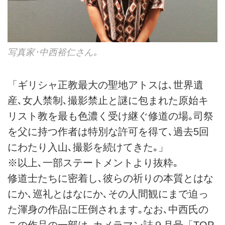
写真家･中西裕仁さん｡
「ギリシャ正教最大の聖地アトスは､世界遺
産､女人禁制､撮影禁止と謎に包まれた原始キ
リスト教を最も色濃く受け継ぐ修道の場｡司祭
を父に持つ作者は特別な許可を得て､過去5回
にわたり入山､撮影を続けてきた｡」
※以上､一部ステートメントより抜粋｡
修道士たちに密着し､彼らの祈りの本質とはな
にか､巡礼とはなにか､その人間観にまで迫っ
た渾身の作品に圧倒されます｡なお､中西氏の