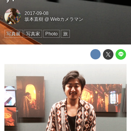
2017-09-08
坂本直樹
@
Webカメラマン
写真展
写真家
Photo
旅