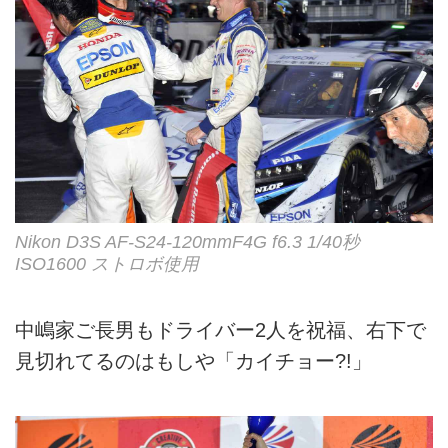
Nikon D3S AF-S24-120mmF4G f6.3 1/40秒
ISO1600 ストロボ使用
中嶋家ご長男もドライバー2人を祝福、右下で
見切れてるのはもしや「カイチョー?!」