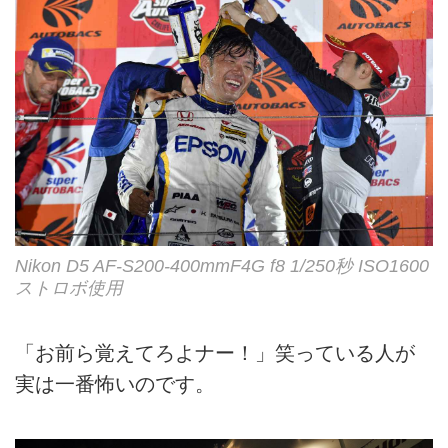
Nikon D5 AF-S200-400mmF4G f8 1/250秒 ISO1600
ストロボ使用
「お前ら覚えてろよナー！」笑っている人が
実は一番怖いのです。