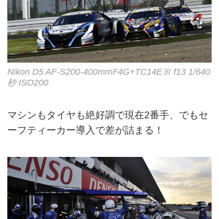
Nikon D5 AF-S200-400mmF4G+TC14EⅢ f13 1/640
秒 ISO200
マシンもタイヤも絶好調で現在2番手、でもセ
ーフティーカー導入で差が詰まる！