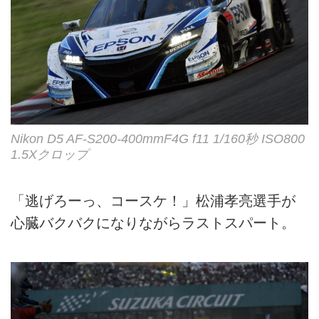
Nikon D5 AF-S200-400mmF4G f11 1/160秒 ISO800
1.5Xクロップ
「逃げろーっ、コースケ！」松浦孝亮選手が
心臓バクバクになりながらラストスパート。