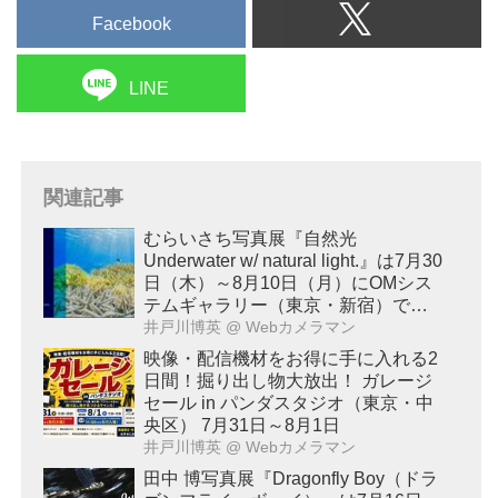
Facebook
LINE
関連記事
むらいさち写真展『自然光
Underwater w/ natural light.』は7月30
日（木）～8月10日（月）にOMシス
テムギャラリー（東京・新宿）で開
催！
井戸川博英
@ Webカメラマン
映像・配信機材をお得に手に入れる2
日間！掘り出し物大放出！ ガレージ
セール in パンダスタジオ（東京・中
央区） 7月31日～8月1日
井戸川博英
@ Webカメラマン
田中 博写真展『Dragonfly Boy（ドラ