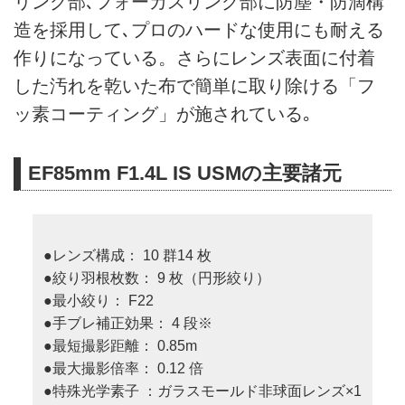
リング部､フォーカスリング部に防塵・防滴構
造を採用して､プロのハードな使用にも耐える
作りになっている。さらにレンズ表面に付着
した汚れを乾いた布で簡単に取り除ける「フ
ッ素コーティング」が施されている｡
EF85mm F1.4L IS USMの主要諸元
●レンズ構成： 10 群14 枚
●絞り羽根枚数： 9 枚（円形絞り）
●最小絞り： F22
●手ブレ補正効果： 4 段※
●最短撮影距離： 0.85m
●最大撮影倍率： 0.12 倍
●特殊光学素子 ：ガラスモールド非球面レンズ×1