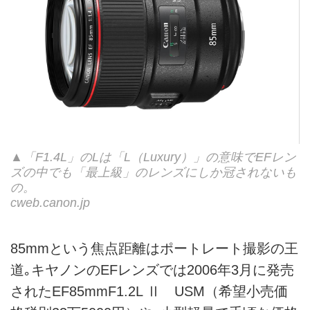
▲「F1.4L」のLは「L（Luxury）」の意味でEFレン
ズの中でも「最上級」のレンズにしか冠されないも
の。
cweb.canon.jp
85mmという焦点距離はポートレート撮影の王
道｡キヤノンのEFレンズでは2006年3月に発売
されたEF85mmF1.2L Ⅱ USM（希望小売価