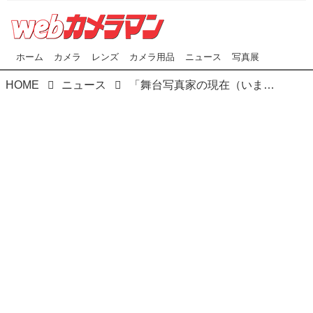
ホーム
カメラ
レンズ
カメラ用品
ニュース
写真展
HOME
ニュース
「舞台写真家の現在（いま）」､谷古宇正彦氏の公開セミナー、7月26日（水）15時～18時、東京・中野のケンコー・トキナーで開催！ 参加者募集中（定員50名・参加費無料）！