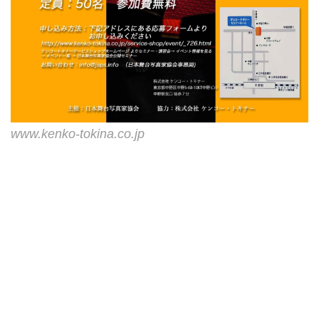
www.kenko-tokina.co.jp