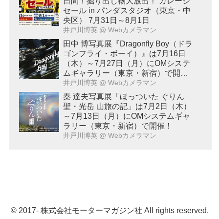
日間！掘り出し物大放出！ ガレージ
セール in パンダスタジオ（東京・中
央区） 7月31日～8月1日
井戸川博英
@ Webカメラマン
田中 博写真展『Dragonfly Boy（ドラ
ゴンフライ・ボーイ）』は7月16日
（木）～7月27日（月）にOMシステ
ムギャラリー（東京・新宿）で開
催！
井戸川博英
@ Webカメラマン
秦 達夫写真展「ほっついた ぐりん
聖・光岳 山旅の記」は7月2日（木）
～7月13日（月）にOMシステムギャ
ラリー（東京・新宿）で開催！
井戸川博英
@ Webカメラマン
© 2017- 株式会社モーターマガジン社 All rights reserved.