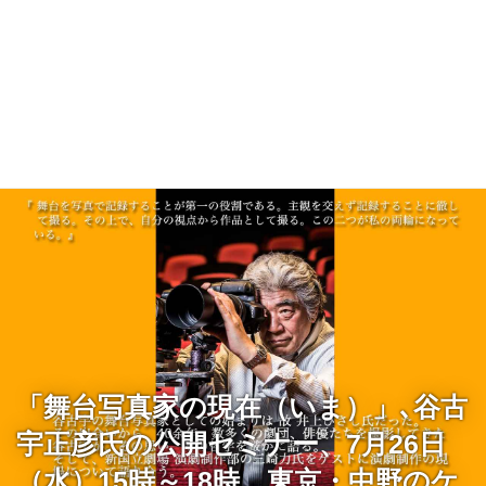
「舞台写真家の現在（いま）」､谷古
宇正彦氏の公開セミナー、7月26日
（水）15時～18時、東京・中野のケ