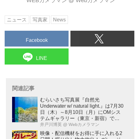
WEBカメラマン
@
Webカメラマン
ニュース
写真家
News
Facebook
LINE
関連記事
むらいさち写真展『自然光
Underwater w/ natural light.』は7月30
日（木）～8月10日（月）にOMシス
テムギャラリー（東京・新宿）で開
催！
井戸川博英
@ Webカメラマン
映像・配信機材をお得に手に入れる2