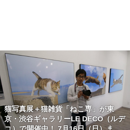
猫写真展＋猫雑貨「ねこ専」が東
京・渋谷ギャラリーLE DECO（ルデ
コ）で開催中！ 7月16日（日）ま