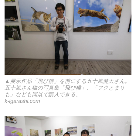
▲展示作品「飛び猫」を前にする五十嵐健太さん。
五十嵐さん猫の写真集「飛び猫」、「フクとまり
も」なども同展で購入できる。
k-igarashi.com