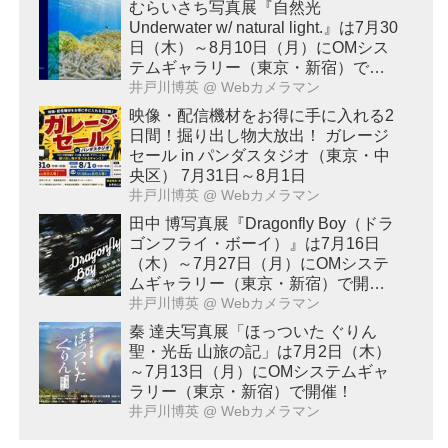
むらいさち写真展『自然光
Underwater w/ natural light.』は7月30
日（木）～8月10日（月）にOMシス
テムギャラリー（東京・新宿）で開
催！
井戸川博英
@ Webカメラマン
映像・配信機材をお得に手に入れる2
日間！掘り出し物大放出！ ガレージ
セール in パンダスタジオ（東京・中
央区） 7月31日～8月1日
井戸川博英
@ Webカメラマン
田中 博写真展『Dragonfly Boy（ドラ
ゴンフライ・ボーイ）』は7月16日
（木）～7月27日（月）にOMシステ
ムギャラリー（東京・新宿）で開
催！
井戸川博英
@ Webカメラマン
秦 達夫写真展「ほっついた ぐりん
聖・光岳 山旅の記」は7月2日（木）
～7月13日（月）にOMシステムギャ
ラリー（東京・新宿）で開催！
井戸川博英
@ Webカメラマン