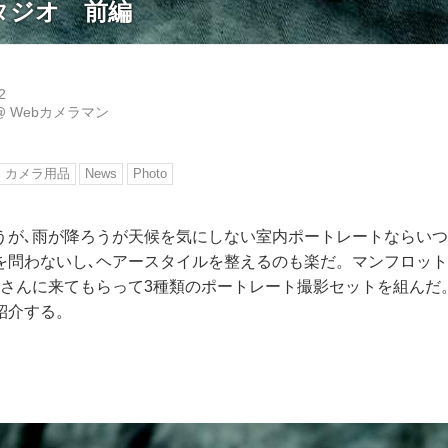
タジオ 前編
2
@
Webカメラマン
カメラ用品
News
Photo
うが､雨が降ろうが天候を気にしない室内ポートレートならい
を問わないし､ヘアースタイルを整えるのも楽だ。マンフロッ
ルさんに来てもらって3種類のポートレート撮影セットを組んだ
紹介する。