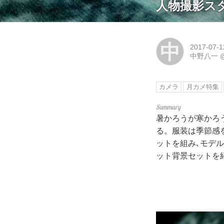
人物撮影ス
中
2017-07-1
中野八一
カメラ
月カメ特集
暑かろうが寒かろ
る。服装は季節感
ットを組み､モデ
ット背景セットを