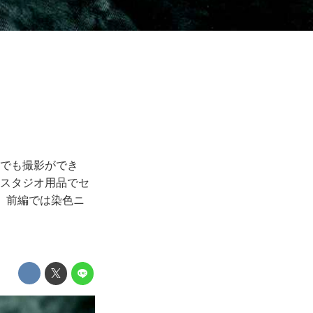
つでも撮影ができ
トスタジオ用品でセ
。前編では染色ニ