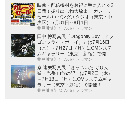
映像・配信機材をお得に手に入れる2
日間！掘り出し物大放出！ ガレージ
セール in パンダスタジオ（東京・中
央区） 7月31日～8月1日
井戸川博英
@ Webカメラマン
田中 博写真展『Dragonfly Boy（ドラ
ゴンフライ・ボーイ）』は7月16日
（木）～7月27日（月）にOMシステ
ムギャラリー（東京・新宿）で開
催！
井戸川博英
@ Webカメラマン
秦 達夫写真展「ほっついた ぐりん
聖・光岳 山旅の記」は7月2日（木）
～7月13日（月）にOMシステムギャ
ラリー（東京・新宿）で開催！
井戸川博英
@ Webカメラマン