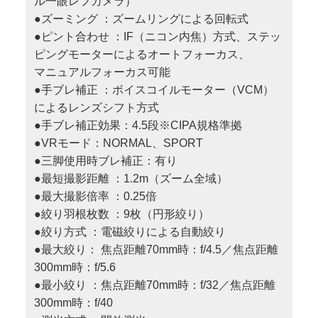
ル一眼レフカメラ）
●ズーミング ：ズームリングによる回転式
●ピント合わせ ：IF（ニコン内焦）方式、ステッ
ピングモーターによるオートフォーカス、
マニュアルフォーカス可能
●手ブレ補正 ：ボイスコイルモーター（VCM）
によるレンズシフト方式
●手ブレ補正効果：4.5段※CIPA規格準拠
●VRモード：NORMAL、SPORT
●三脚使用時ブレ補正：有り
●最短撮影距離 ：1.2m（ズーム全域）
●最大撮影倍率 ：0.25倍
●絞り羽根枚数 ：9枚（円形絞り）
●絞り方式 ：電磁絞りによる自動絞り
●最大絞り： 焦点距離70mm時：f/4.5／焦点距離
300mm時：f/5.6
●最小絞り ：焦点距離70mm時：f/32／焦点距離
300mm時：f/40