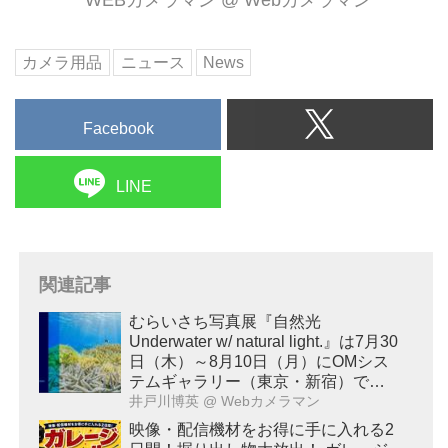
カメラ用品
ニュース
News
Facebook
LINE
関連記事
むらいさち写真展『自然光
Underwater w/ natural light.』は7月30
日（木）～8月10日（月）にOMシス
テムギャラリー（東京・新宿）で開
催！
井戸川博英
@ Webカメラマン
映像・配信機材をお得に手に入れる2