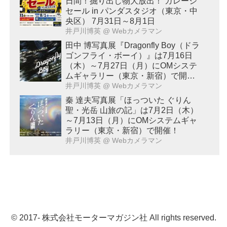
日間！掘り出し物大放出！ ガレージ
セール in パンダスタジオ（東京・中
央区） 7月31日～8月1日
井戸川博英
@ Webカメラマン
田中 博写真展『Dragonfly Boy（ドラ
ゴンフライ・ボーイ）』は7月16日
（木）～7月27日（月）にOMシステ
ムギャラリー（東京・新宿）で開
催！
井戸川博英
@ Webカメラマン
秦 達夫写真展「ほっついた ぐりん
聖・光岳 山旅の記」は7月2日（木）
～7月13日（月）にOMシステムギャ
ラリー（東京・新宿）で開催！
井戸川博英
@ Webカメラマン
© 2017- 株式会社モーターマガジン社 All rights reserved.