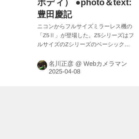
ボディ） ●photo＆text:
豊田慶記
ニコンからフルサイズミラーレス機の
「Z5Ⅱ」が登場した。Z5シリーズはフ
ルサイズのZシリーズのベーシック
（エントリー?）モデルとして2020年
夏に登場したが、約5年分の熟成（?)
名川正彦
@
Webカメラマン
を経た進化が楽しみである。