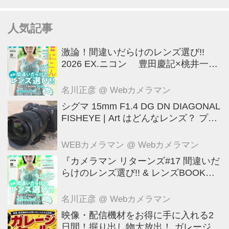
人気記事
激論！間違いだらけのレンズ選び!!
2026 EX.ニコン 豊田慶記×桃井一至
×山田久美夫×井上雅行（発言ナシ）
名川正彦
@ Webカメラマン
シグマ 15mm F1.4 DG DN DIAGONAL
FISHEYE | Art はどんなレンズ？ プロ
カメラマンが実写して解説
WEBカメラマン
@ Webカメラマン
『カメラマン リターンズ#17 間違いだ
らけのレンズ選び!! & レンズBOOK
2026』は2026年7月23日発売!!!!
名川正彦
@ Webカメラマン
映像・配信機材をお得に手に入れる2
日間！掘り出し物大放出！ ガレージセ