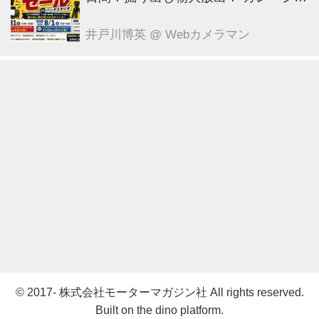
ール in パンダスタジオ（東京・中央
区） 7月31日～8月1日
井戸川博英
@ Webカメラマン
© 2017- 株式会社モーターマガジン社 All rights reserved.
Built on
the dino platform
.